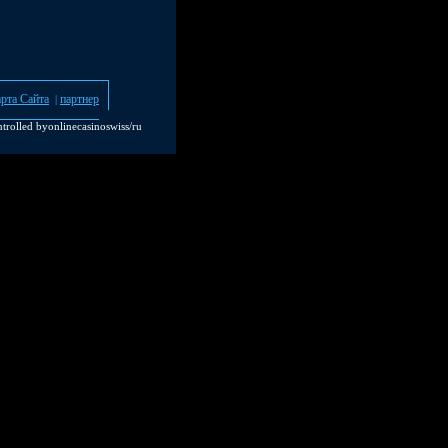
рта Сайта
партнер
|
ntrolled byonlinecasinoswiss/ru