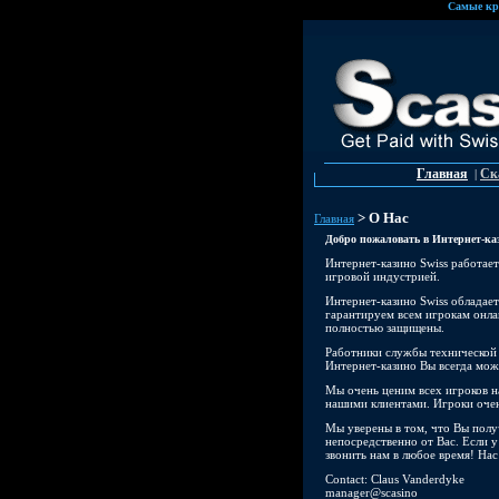
Самые кр
Главная
Ск
|
> О Нас
Главная
Добро пожаловать в Интернет-каз
Интернет-казино Swiss работае
игровой индустрией.
Интернет-казино Swiss обладае
гарантируем всем игрокам онла
полностью защищены.
Работники службы технической 
Интернет-казино Вы всегда може
Мы очень ценим всех игроков н
нашими клиентами. Игроки очен
Мы уверены в том, что Вы полу
непосредственно от Вас. Если у
звонить нам в любое время! На
Contact: Claus Vanderdyke
manager@scasino