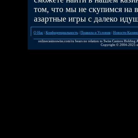
том, что мы не скупимся на 
азартные игры с далеко иду
О Нас
Конфиденциальность
Правила и Условия
Новости Казин
|
|
|
onlinecasinoswiss.com/ru bears no relation to Swiss Casinos Holding A
Copyright © 2004-2025 onl