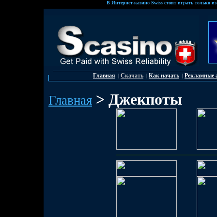
В Интернет-казино Swiss стоит играть только и
Главная
Скачать
Как начать
Рекламные 
|
|
|
> Джекпоты
Главная