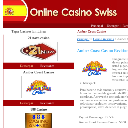
Principal
|
Dscargar
|
Par
Tapa Casinos En Linea
Amber Coast Casino
21 nova casino
Principal
>
Casino Reseñas
> Amber C
Amber Coast Casino Revision
Imagínese u
de ese paisa
Descargar
Revisiones
usted jugand
ingresando 
Amber Coast Casino
entrega su 
los más imp
encontrar lo
el blackjack.
Para hacerle más ameno y atractivo 
bono de bienvenida gratuito de 888,
esterlinas. Aproveche este seductor 
camino se encuentra con problemas té
Descargar
Revisiones
solucionar cualquier inconveniente, 
preocuparse, salvo de tener el juego
888 Casino
Payout Percentage: 97.5%
Amber Coast Casino's Bonus : $888