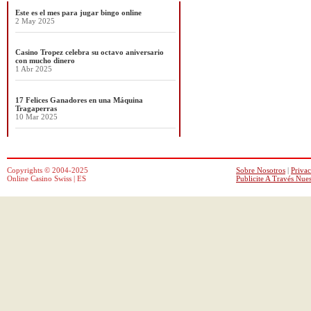
Este es el mes para jugar bingo online
2 May 2025
Casino Tropez celebra su octavo aniversario
con mucho dinero
1 Abr 2025
17 Felices Ganadores en una Máquina
Tragaperras
10 Mar 2025
Copyrights © 2004-2025
Sobre Nosotros
|
Priva
Online Casino Swiss | ES
Publicite A Través Nues