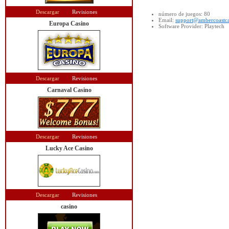
Descargar
Revisiones
número de juegos: 80
Email:
support@ambercoastca
Europa Casino
Software Provider: Playtech
Descargar
Revisiones
Carnaval Casino
Descargar
Revisiones
Lucky Ace Casino
Descargar
Revisiones
casino