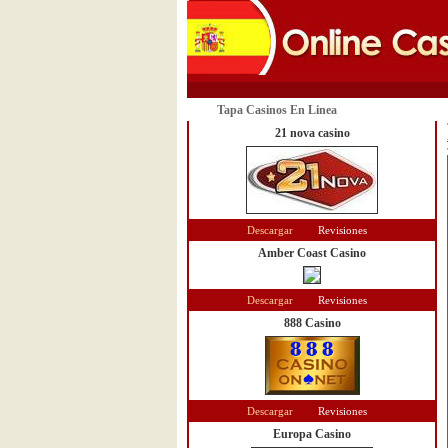
Tapa Casinos En Linea
21 nova casino
Descargar
Revisiones
Amber Coast Casino
Descargar
Revisiones
888 Casino
Descargar
Revisiones
Europa Casino