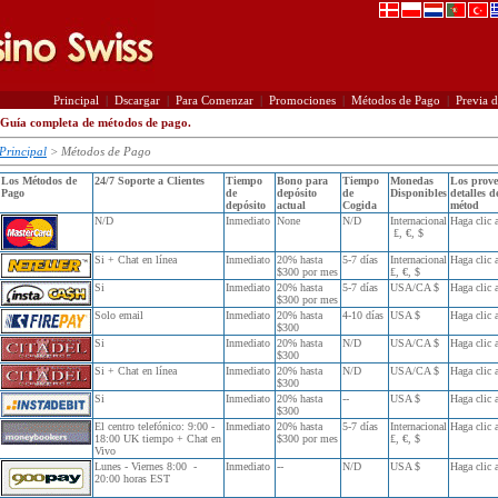
Principal
|
Dscargar
|
Para Comenzar
|
Promociones
|
Métodos de Pago
|
Previa 
Guía completa de métodos de pago.
Principal
> Métodos de Pago
Los Métodos de
24/7 Soporte a Clientes
Tiempo
Bono para
Tiempo
Monedas
Los prove
Pago
de
depósito
de
Disponibles
detalles d
depósito
actual
Cogida
métod
N/D
Inmediato
None
N/D
Internacional
Haga clic 
₤, €, $
Si + Chat en línea
Inmediato
20% hasta
5-7 días
Internacional
Haga clic 
$300 por mes
₤, €, $
Si
Inmediato
20% hasta
5-7 días
USA/CA $
Haga clic 
$300 por mes
Solo email
Inmediato
20% hasta
4-10 días
USA $
Haga clic 
$300
Si
Inmediato
20% hasta
N/D
USA/CA $
Haga clic 
$300
Si + Chat en línea
Inmediato
20% hasta
N/D
USA/CA $
Haga clic 
$300
Si
Inmediato
20% hasta
--
USA $
Haga clic 
$300
El centro telefónico: 9:00 -
Inmediato
20% hasta
5-7 días
Internacional
Haga clic 
18:00 UK tiempo + Chat en
$300 por mes
₤, €, $
Vivo
Lunes - Viernes 8:00 -
Inmediato
--
N/D
USA $
Haga clic 
20:00 horas EST