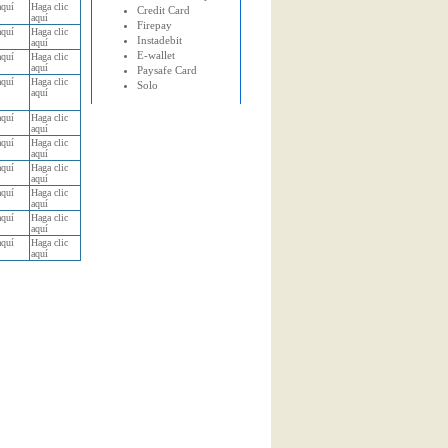
aquí
Haga clic
Credit Card
aquí
Firepay
aquí
Haga clic
Instadebit
aquí
E-wallet
aquí
Haga clic
aquí
Paysafe Card
aquí
Haga clic
Solo
aquí
aquí
Haga clic
aquí
aquí
Haga clic
aquí
aquí
Haga clic
aquí
aquí
Haga clic
aquí
aquí
Haga clic
aquí
aquí
Haga clic
aquí