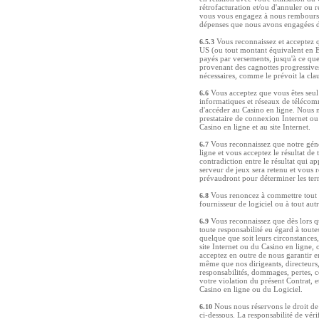
rétrofacturation et/ou d'annuler ou r
vous vous engagez à nous rembourse
dépenses que nous avons engagées d
Vous reconnaissez et acceptez 
6.5.3
US (ou tout montant équivalent en 
payés par versements, jusqu'à ce que
provenant des cagnottes progressive
nécessaires, comme le prévoit la cla
Vous acceptez que vous êtes seul 
6.6
informatiques et réseaux de télécomm
d'accéder au Casino en ligne. Nous n
prestataire de connexion Internet o
Casino en ligne et au site Internet.
Vous reconnaissez que notre génér
6.7
ligne et vous acceptez le résultat d
contradiction entre le résultat qui app
serveur de jeux sera retenu et vous 
prévaudront pour déterminer les term
Vous renoncez à commettre tout ac
6.8
fournisseur de logiciel ou à tout autr
Vous reconnaissez que dès lors q
6.9
toute responsabilité eu égard à toute
quelque que soit leurs circonstances, 
site Internet ou du Casino en ligne, 
acceptez en outre de nous garantir e
même que nos dirigeants, directeurs, 
responsabilités, dommages, pertes, co
votre violation du présent Contrat, e
Casino en ligne ou du Logiciel.
Nous nous réservons le droit de
6.10
ci-dessous. La responsabilité de vér