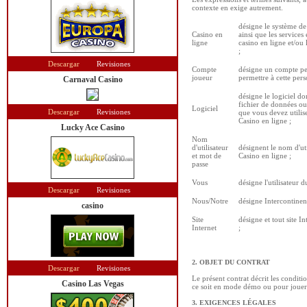
contexte en exige autrement.
désigne le système de 
Casino en
ainsi que les services
ligne
casino en ligne et/ou 
;
Descargar
Revisiones
Compte
désigne un compte per
joueur
permettre à cette pers
Carnaval Casino
désigne le logiciel 
fichier de données o
Logiciel
Descargar
Revisiones
que vous devez utilise
Casino en ligne ;
Lucky Ace Casino
Nom
d'utilisateur
désignent le nom d'uti
et mot de
Casino en ligne ;
passe
Vous
désigne l'utilisateur d
Descargar
Revisiones
Nous/Notre
désigne Intercontinen
casino
Site
désigne et tout site In
Internet
;
2. OBJET DU CONTRAT
Descargar
Revisiones
Le présent contrat décrit les conditi
Casino Las Vegas
ce soit en mode démo ou pour jouer 
3. EXIGENCES LÉGALES