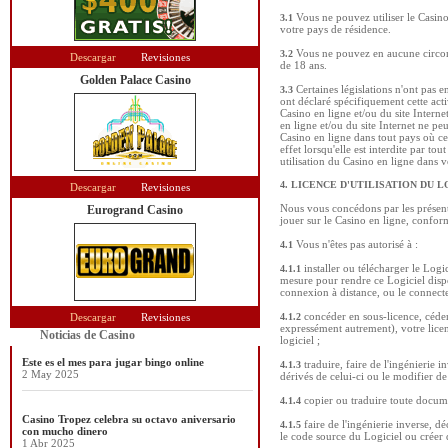
Vous ne pouvez utiliser le Casino 
3.1
votre pays de résidence.
Vous ne pouvez en aucune circonst
3.2
Descargar
Revisiones
de 18 ans.
Golden Palace Casino
Certaines législations n'ont pas en
3.3
ont déclaré spécifiquement cette activ
Casino en ligne et/ou du site Internet
en ligne et/ou du site Internet ne p
Casino en ligne dans tout pays où cett
effet lorsqu'elle est interdite par to
utilisation du Casino en ligne dans v
4. LICENCE D'UTILISATION DU 
Descargar
Revisiones
Nous vous concédons par les présentes
Eurogrand Casino
jouer sur le Casino en ligne, confor
Vous n'êtes pas autorisé à :
4.1
installer ou télécharger le Logi
4.1.1
mesure pour rendre ce Logiciel disp
connexion à distance, ou le connecte
concéder en sous-licence, céder,
Descargar
Revisiones
4.1.2
expressément autrement), votre licen
Noticias de Casino
logiciel ;
Este es el mes para jugar bingo online
traduire, faire de l'ingénierie 
4.1.3
2 May 2025
dérivés de celui-ci ou le modifier de
copier ou traduire toute docume
4.1.4
Casino Tropez celebra su octavo aniversario
faire de l'ingénierie inverse, d
4.1.5
con mucho dinero
le code source du Logiciel ou créer 
1 Abr 2025