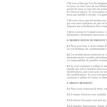
vous n'êtes pas l'un des dirigean
7.12
ou pour ou chez l'une de nos filiales
parent de ceux-ci (aux fins du présent
les frères et sœurs). Si vous passez 
serez pas habilité à récolter vos gains
vous n'avez pas été titulaire par
7.13
par tout autre opérateur de pari en 
disposez pas actuellement d'un comp
en ouvrant le Compte joueur, vo
7.14
déclaration, déclaration incorrecte,
8. MODIFICATIONS DU PRÉSENT
Nous pouvons, à notre entière dis
8.1
ou à la Politique de confidentialité 
Les modifications entreront en vi
8.2
impérativement consulter périodiqueme
La responsabilité de prendre conna
Si vous continuez à utiliser le si
8.3
(quelle que soit la manière dont nou
modifications, que vous ayez ou non
des modifications. Si vous n'accepte
continuer à utiliser le Casino en lign
9. DROITS RÉSERVÉS
Nous nous réservons le droit, à no
9.1
refuser d'inscrire tout candidat à
9.1.1
refuser d'accepter tout pari sur 
9.1.2
changer, interrompre, retirer, m
9.1.3