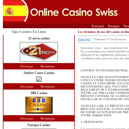
Principal
|
Dscargar
|
Par
Tapa Casinos En Linea
Los términos de uso del casino en lín
21 nova casino
Principal
> Términos Y Condiciones
Souvenez vous - une expérience de j
En connaissant nos responsabilités mu
utilisons et les règlements généraux
conditions afin que nos jeux de casi
Descargar
Revisiones
CONTRAT D'UTILISATEUR FINAL
Amber Coast Casino
VEUILLEZ LIRE ATTENTIVEMENT
CONCLU ENTRE INTERCONTINEN
CASINO ET VOUS-MÊME. EN CLIQ
Descargar
Revisiones
RECONNAISSEZ QUE VOUS AVEZ 
RÈGLEMENT DE L'ÉTABLISSEME
888 Casino
D'ÊTRE LIÉ PAR LEURS CONDITI
PRÉSENT CONTRAT, NE CLIQUEZ
INSTALLER OU UTILISER DE TO
VEUILLEZ LIRE LE PRÉSENT C
BIEN SON CONTENU. SI VOUS A
DE VOTRE ACCEPTATION DU PRÉ
VOTRE JURIDICTION.
Descargar
Revisiones
1. DÉFINITIONS
Europa Casino
Les expressions et termes suivants, au