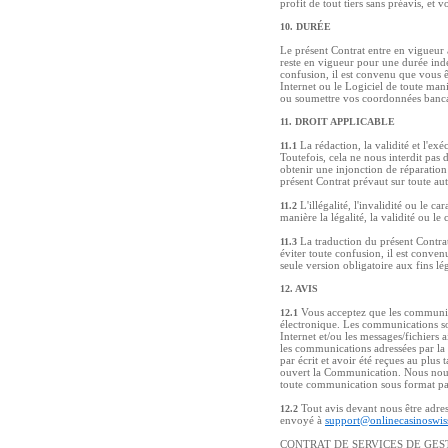
profit de tout tiers sans préavis, et v
10. DURÉE
Le présent Contrat entre en vigueur 
reste en vigueur pour une durée indéte
confusion, il est convenu que vous ête
Internet ou le Logiciel de toute ma
ou soumettre vos coordonnées banca
11. DROIT APPLICABLE
La rédaction, la validité et l'e
11.1
Toutefois, cela ne nous interdit pas 
obtenir une injonction de réparation
présent Contrat prévaut sur toute au
L'illégalité, l'invalidité ou le c
11.2
manière la légalité, la validité ou le
La traduction du présent Contrat 
11.3
éviter toute confusion, il est conven
seule version obligatoire aux fins lég
12. AVIS
Vous acceptez que les communic
12.1
électronique. Les communications sou
Internet et/ou les messages/fichiers 
les communications adressées par la
par écrit et avoir été reçues au plu
ouvert la Communication. Nous nous 
toute communication sous format pa
Tout avis devant nous être adress
12.2
envoyé à
support@onlinecasinoswi
CONTRAT DE SERVICES DE GES