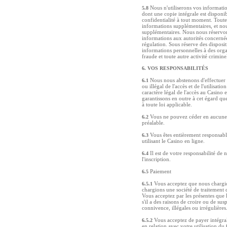
Nous n'utiliserons vos informatio
5.8
dont une copie intégrale est disponib
confidentialité à tout moment. Tout
informations supplémentaires, et nou
supplémentaires. Nous nous réservons
informations aux autorités concernée
régulation. Sous réserve des disposit
informations personnelles à des orga
fraude et toute autre activité crimine
6. VOS RESPONSABILITÉS
Nous nous abstenons d'effectuer t
6.1
ou illégal de l'accès et de l'utilisat
caractère légal de l'accès au Casino e
garantissons en outre à cet égard que
à toute loi applicable.
Vous ne pouvez céder en aucune f
6.2
préalable.
Vous êtes entièrement responsable 
6.3
utilisant le Casino en ligne.
Il est de votre responsabilité de
6.4
l'inscription.
Paiement
6.5
Vous acceptez que nous chargion
6.5.1
chargions une société de traitement
Vous acceptez par les présentes que 
s'il a des raisons de croire ou de su
connivence, illégales ou irrégulières
Vous acceptez de payer intégra
6.5.2
en relation avec votre utilisation du