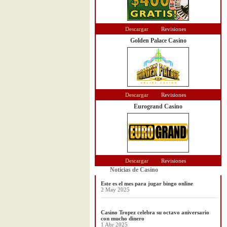
Descargar
Revisiones
Golden Palace Casino
Descargar
Revisiones
Eurogrand Casino
Descargar
Revisiones
Noticias de Casino
Este es el mes para jugar bingo online
2 May 2025
Casino Tropez celebra su octavo aniversario
con mucho dinero
1 Abr 2025