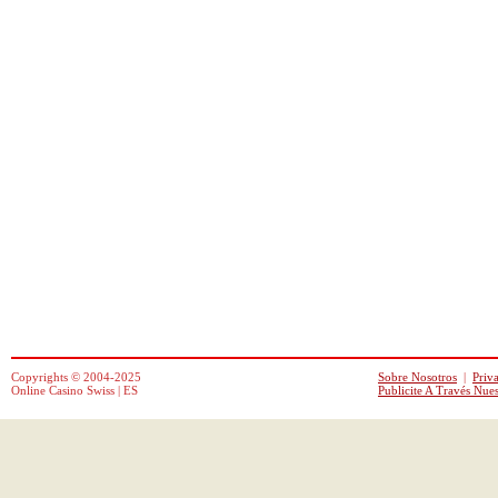
Copyrights © 2004-2025
Sobre Nosotros
|
Priv
Online Casino Swiss | ES
Publicite A Través Nues