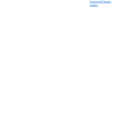
Carnaval Casino
casino