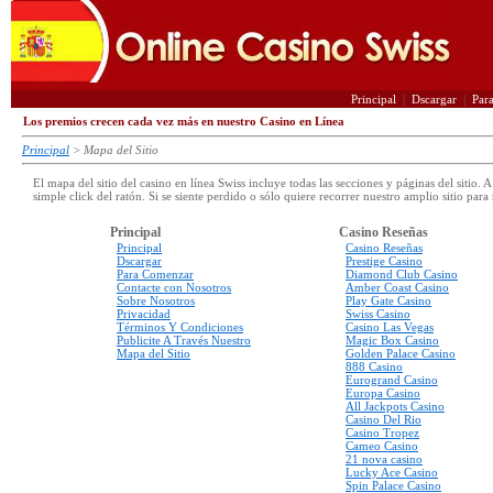
Principal
|
Dscargar
|
Par
Los premios crecen cada vez más en nuestro Casino en Línea
Principal
> Mapa del Sitio
El mapa del sitio del casino en línea Swiss incluye todas las secciones y páginas del sitio
simple click del ratón. Si se siente perdido o sólo quiere recorrer nuestro amplio sitio pa
Principal
Casino Reseñas
Principal
Casino Reseñas
Dscargar
Prestige Casino
Para Comenzar
Diamond Club Casino
Contacte con Nosotros
Amber Coast Casino
Sobre Nosotros
Play Gate Casino
Privacidad
Swiss Casino
Términos Y Condiciones
Casino Las Vegas
Publicite A Través Nuestro
Magic Box Casino
Mapa del Sitio
Golden Palace Casino
888 Casino
Eurogrand Casino
Europa Casino
All Jackpots Casino
Casino Del Rio
Casino Tropez
Cameo Casino
21 nova casino
Lucky Ace Casino
Spin Palace Casino